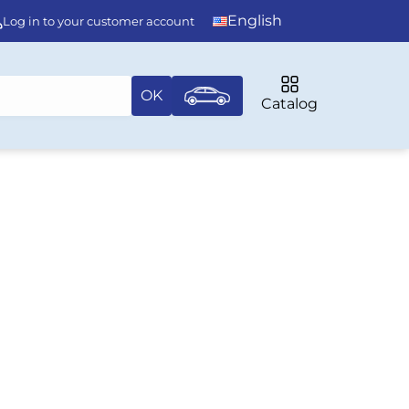
English
Log in to your customer account
OK
Catalog