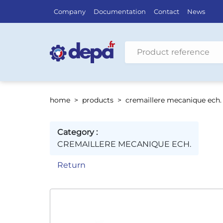
Company
Documentation
Contact
News
Search by vehicle
home
products
cremaillere mecanique ech.
Category :
CREMAILLERE MECANIQUE ECH.
Return