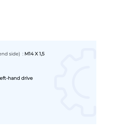
 end side)
:
M14 X 1,5
eft-hand drive