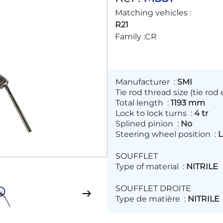
Matching vehicles :
R21
Family :
CR
Manufacturer
:
SMI
Tie rod thread size (tie rod
Total length
:
1193 mm
Lock to lock turns
:
4 tr
Splined pinion
:
No
Steering wheel position
:
L
SOUFFLET
Type of material
:
NITRILE
D
SOUFFLET DROITE
Type de matière
:
NITRILE