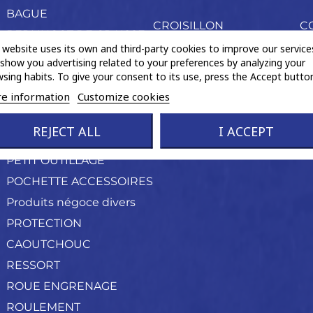
BAGUE
CROISILLON
C
BERLINGOT DE GRAISSE
FLECTOR
EL
 website uses its own and third-party cookies to improve our service
CONE DE MONTAGE
show you advertising related to your preferences by analyzing your
NEUF ORIGINE ARBRE
sing habits. To give your consent to its use, press the Accept button
CONES NEUF
PALIER
e information
Customize cookies
COURONNE ABS
AIMANTE
REJECT ALL
I ACCEPT
FIXATION
PETIT OUTILLAGE
POCHETTE ACCESSOIRES
Produits négoce divers
PROTECTION
CAOUTCHOUC
RESSORT
ROUE ENGRENAGE
ROULEMENT