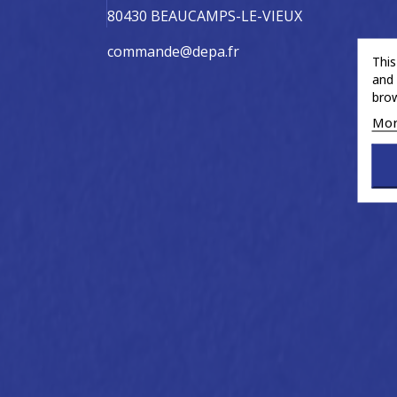
80430 BEAUCAMPS-LE-VIEUX
commande@depa.fr
This
and 
brow
Mor