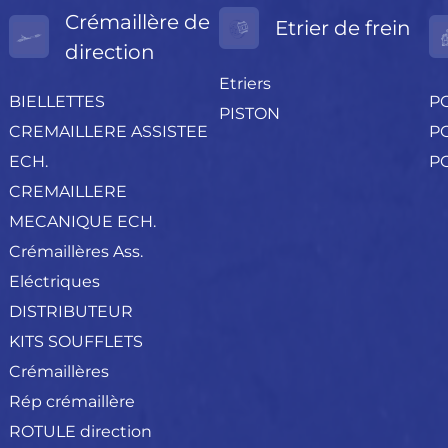
Crémaillère de
Etrier de frein
direction
Etriers
BIELLETTES
P
PISTON
CREMAILLERE ASSISTEE
PO
ECH.
P
CREMAILLERE
MECANIQUE ECH.
Crémaillères Ass.
Eléctriques
DISTRIBUTEUR
KITS SOUFFLETS
Crémaillères
Rép crémaillère
ROTULE direction