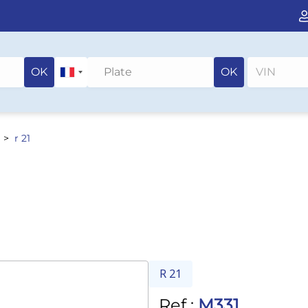
OK
OK
r 21
R 21
Ref :
M331