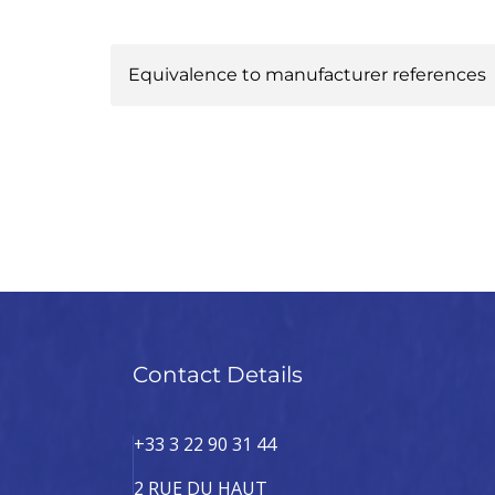
Equivalence to manufacturer references
RENAULT :
7701466401
Contact Details
+33 3 22 90 31 44
2 RUE DU HAUT