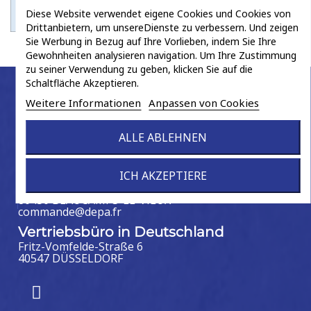
DROITE
4022
Diese Website verwendet eigene Cookies und Cookies von
Drittanbietern, um unsereDienste zu verbessern. Und zeigen
Sie Werbung in Bezug auf Ihre Vorlieben, indem Sie Ihre
Gewohnheiten analysieren navigation. Um Ihre Zustimmung
zu seiner Verwendung zu geben, klicken Sie auf die
Schaltfläche Akzeptieren.
Weitere Informationen
Anpassen von Cookies
Kontakt
ALLE ABLEHNEN
Hauptsitz
ICH AKZEPTIERE
+33 3 22 90 31 44
2 rue du Haut
80430 BEAUCAMPS-LE-VIEUX
commande@depa.fr
Vertriebsbüro in Deutschland
Fritz-Vomfelde-Straße 6
40547 DÜSSELDORF