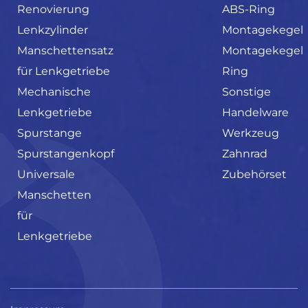
Renovierung
ABS-Ring
Lenkzylinder
Montagekegel
Manschettensatz
Montagekegel
für Lenkgetriebe
Ring
Mechanische
Sonstige
Lenkgetriebe
Handelware
Spurstange
Werkzeug
Spurstangenkopf
Zahnrad
Universale
Zubehörset
Manschetten
für
Lenkgetriebe