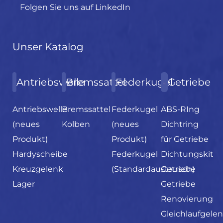
Folgen Sie uns auf LinkedIn
Unser Katalog
Antriebswelle
Bremssattel
Federkugel
Getriebe
Antriebswelle
Bremssattel
Federkugel
ABS-RIng
(neues
Kolben
(neues
Dichtring
Produkt)
Produkt)
für Getriebe
Hardyscheibe
Federkugel
Dichtungskit
Kreuzgelenk
(Standardaustausch)
Getriebe
Lager
Getriebe
Renovierung
Gleichlaufgele