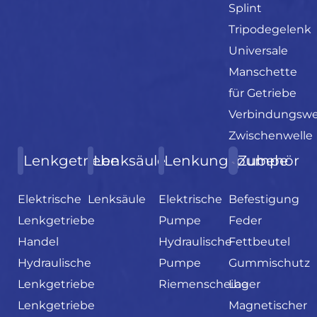
Splint
Tripodegelenk
Universale
Manschette
für Getriebe
Verbindungswe
Zwischenwelle
Lenkgetriebe
Lenksäule
Lenkungspumpe
Zubehör
Elektrische
Lenksäule
Elektrische
Befestigung
Lenkgetriebe
Pumpe
Feder
Handel
Hydraulische
Fettbeutel
Hydraulische
Pumpe
Gummischutz
Lenkgetriebe
Riemenscheibe
Lager
Lenkgetriebe
Magnetischer