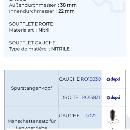
Außendurchmesser
:
38 mm
Innendurchmesser
:
22 mm
SOUFFLET DROITE
Materialart
:
Nitril
SOUFFLET GAUCHE
Type de matière
:
NITRILE
GAUCHE
RO15830
Spurstangenkopf
DROITE
RO15831
GAUCHE
4022
Manschettensatz für
Lenkgetriebe