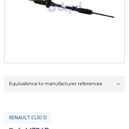
Equivalence to manufacturer references
RENAULT :
6900000235
RENAULT :
7700437052
RENAULT :
7711135463
RENAULT CLIO II
RENAULT :
8200711397