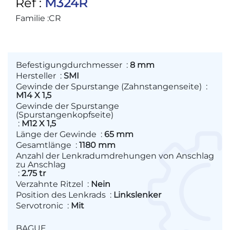
Ref :
M324R
RENAULT :
8200891308
Familie :
CR
Befestigungdurchmesser
:
8 mm
Hersteller
:
SMI
Gewinde der Spurstange (Zahnstangenseite)
:
M14 X 1,5
Gewinde der Spurstange
(Spurstangenkopfseite)
:
M12 X 1,5
Länge der Gewinde
:
65 mm
Gesamtlänge
:
1180 mm
Anzahl der Lenkradumdrehungen von Anschlag
zu Anschlag
:
2.75 tr
Verzahnte Ritzel
:
Nein
Position des Lenkrads
:
Linkslenker
Servotronic
:
Mit
BAGUE