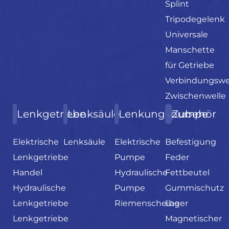
Splint
Tripodegelenk
Universale
Manschette
für Getriebe
Verbindungswe
Zwischenwelle
Lenkgetriebe
Lenksäule
Lenkungspumpe
Zubehör
Elektrische
Lenksäule
Elektrische
Befestigung
Lenkgetriebe
Pumpe
Feder
Handel
Hydraulische
Fettbeutel
Hydraulische
Pumpe
Gummischutz
Lenkgetriebe
Riemenscheibe
Lager
Lenkgetriebe
Magnetischer