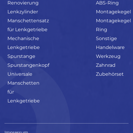
Renovierung
ABS-Ring
Lenkzylinder
Montagekegel
Manschettensatz
Montagekegel
für Lenkgetriebe
Ring
Mechanische
Sonstige
Lenkgetriebe
Handelware
Spurstange
Werkzeug
Spurstangenkopf
Zahnrad
Universale
Zubehörset
Manschetten
für
Lenkgetriebe
Impressum