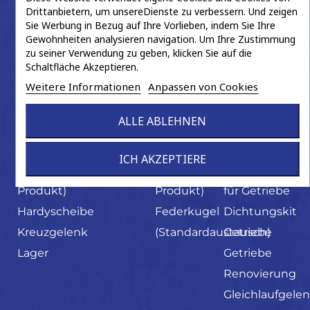
Folgen Sie uns auf LinkedIn
Drittanbietern, um unsereDienste zu verbessern. Und zeigen
Sie Werbung in Bezug auf Ihre Vorlieben, indem Sie Ihre
Gewohnheiten analysieren navigation. Um Ihre Zustimmung
zu seiner Verwendung zu geben, klicken Sie auf die
Unser Katalog
Schaltfläche Akzeptieren.
Weitere Informationen
Anpassen von Cookies
Antriebswelle
Bremssattel
Federkugel
Getriebe
ALLE ABLEHNEN
Antriebswelle
Bremssattel
Federkugel
ABS-RIng
ICH AKZEPTIERE
(neues
Kolben
(neues
Dichtring
Produkt)
Produkt)
für Getriebe
Hardyscheibe
Federkugel
Dichtungskit
Kreuzgelenk
(Standardaustausch)
Getriebe
Lager
Getriebe
Renovierung
Gleichlaufgele