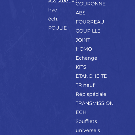
Assistée
neuve
COURONNE
hyd
ABS
éch.
FOURREAU
POULIE
GOUPILLE
JOINT
HOMO
Echange
KITS
ETANCHEITE
TR neuf
Rép spéciale
TRANSMISSION
ECH.
Soufflets
universels