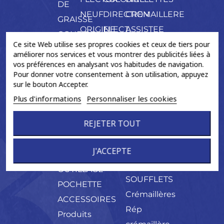
DE
NEUF
DIRECTION
CREMAILLERE
GRAISSE
ORIGINE
ELECT.
ASSISTEE
CONE DE
Ce site Web utilise ses propres cookies et ceux de tiers pour
ARBRE
ECH.
MONTAGE
améliorer nos services et vous montrer des publicités liées à
PALIER
CREMAILLERE
vos préférences en analysant vos habitudes de navigation.
CONES
Pour donner votre consentement à son utilisation, appuyez
MECANIQUE
NEUF
sur le bouton Accepter.
ECH.
COURONNE
Plus d'informations
Personnaliser les cookies
Crémaillères
ABS
Ass.
REJETER TOUT
AIMANTE
Eléctriques
FIXATION
DISTRIBUTEUR
J'ACCEPTE
PETIT
KITS
OUTILLAGE
SOUFFLETS
POCHETTE
Crémaillères
ACCESSOIRES
Rép
Produits