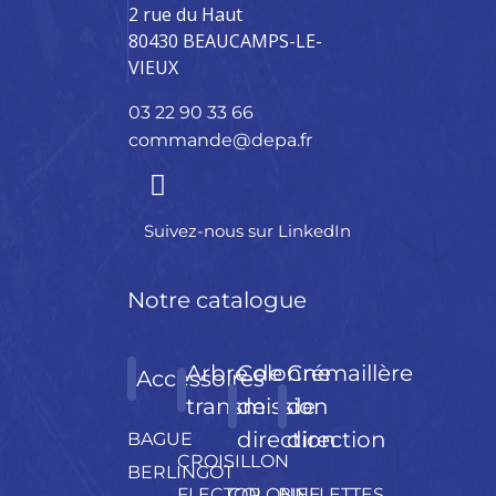
2 rue du Haut
80430 BEAUCAMPS-LE-
VIEUX
03 22 90 33 66
commande@depa.fr
Suivez-nous sur LinkedIn
Notre catalogue
Arbre de
Colonne
Crémaillère
Accessoires
transmission
de
de
direction
direction
BAGUE
CROISILLON
BERLINGOT
FLECTOR
COLONNE
BIELLETTES