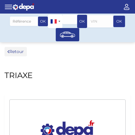
Rechercher par véhicule
OK
OK
OK
Retour
TRIAXE