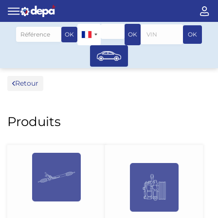
Rechercher par véhicule
OK
OK
OK
Retour
Produits