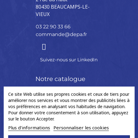
80430 BEAUCAMPS-LE-
VIEUX
03 22 90 33 66
commande@depa.fr
Suivez-nous sur LinkedIn
Notre catalogue
Ce site Web utilise ses propres cookies et ceux de tiers pour
Arbre de
Colonne
Crémaillère
Accessoires
améliorer nos services et vous montrer des publicités liées à
vos préférences en analysant vos habitudes de navigation.
transmission
de
de
Pour donner votre consentement à son utilisation, appuyez
direction
direction
BAGUE
sur le bouton Accepter.
CROISILLON
BERLINGOT
Plus d'informations
Personnaliser les cookies
FLECTOR
COLONNE
BIELLETTES
DE