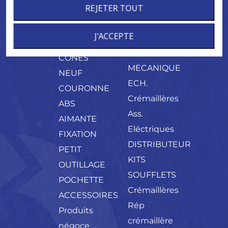
NEUF
DIRECTION
CREMAILLERE
REJETER TOUT
GRAISSE
ORIGINE
ELECT.
ASSISTEE
CONE DE
J'ACCEPTE
ARBRE
ECH.
MONTAGE
PALIER
CREMAILLERE
CONES
MECANIQUE
NEUF
ECH.
COURONNE
Crémaillères
ABS
Ass.
AIMANTE
Eléctriques
FIXATION
DISTRIBUTEUR
PETIT
KITS
OUTILLAGE
SOUFFLETS
POCHETTE
Crémaillères
ACCESSOIRES
Rép
Produits
crémaillère
négoce