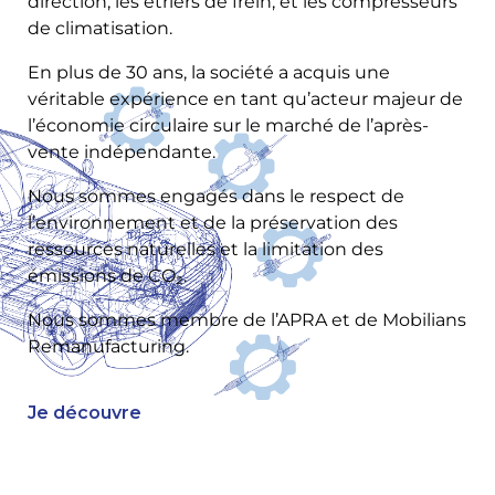
direction, les étriers de frein, et les compresseurs
de climatisation.
En plus de 30 ans, la société a acquis une
véritable expérience en tant qu’acteur majeur de
l’économie circulaire sur le marché de l’après-
vente indépendante.
Nous sommes engagés dans le respect de
l’environnement et de la préservation des
ressources naturelles et la limitation des
émissions de CO₂.
Nous sommes membre de l’APRA et de Mobilians
Remanufacturing.
Je découvre