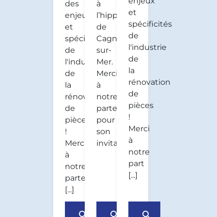
enjeux
des
à
et
enjeux
l’hippodrome
spécificités
et
de
de
spécificités
Cagnes-
l'industrie
de
sur-
de
l'industrie
Mer.
la
de
Merci
rénovation
la
à
de
rénovation
notre
pièces
de
partenaire
!
pièces
pour
Merci
!
son
à
Merci
invitation.
notre
à
part
notre
[...]
parten
[...]
search
search
search