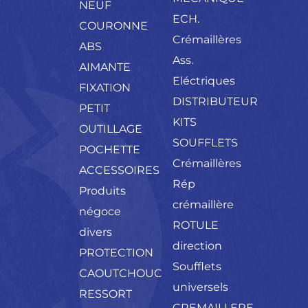
NEUF
ECH.
COURONNE
Crémaillères
ABS
Ass.
AIMANTE
Eléctriques
FIXATION
DISTRIBUTEUR
PETIT
KITS
OUTILLAGE
SOUFFLETS
POCHETTE
Crémaillères
ACCESSOIRES
Rép
Produits
crémaillère
négoce
ROTULE
divers
direction
PROTECTION
Soufflets
CAOUTCHOUC
universels
RESSORT
CREMAILLERE