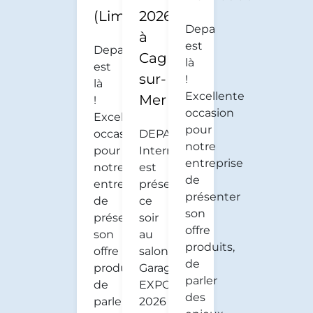
(Limoges)
2026
Depa
à
est
Depa
Cagnes-
là
est
sur-
!
là
Excellente
Mer
!
occasion
Excellente
pour
occasion
DEPA
notre
pour
International
entreprise
notre
est
de
entreprise
présent
présenter
de
ce
son
présenter
soir
offre
son
au
produits,
offre
salon
de
produits,
Garage
parler
de
EXPO
des
parler
2026