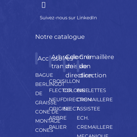
Suivez-nous sur LinkedIn
Notre catalogue
Arbre de
Colonne
Crémaillère
Accessoires
transmission
de
de
direction
direction
BAGUE
CROISILLON
BERLINGOT
FLECTOR
COLONNE
BIELLETTES
DE
NEUF
DIRECTION
CREMAILLERE
GRAISSE
ORIGINE
ELECT.
ASSISTEE
CONE DE
ARBRE
ECH.
MONTAGE
PALIER
CREMAILLERE
CONES
MECANIQUE