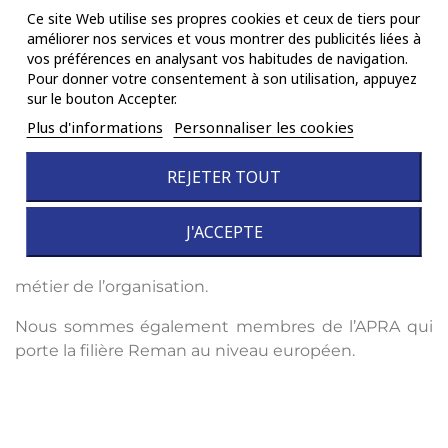
France Auto Reman. Cette association représente la
Ce site Web utilise ses propres cookies et ceux de tiers pour
filière des rénovateurs de pièces automobiles et des
améliorer nos services et vous montrer des publicités liées à
déconstructeurs français. Son objectif est de faire
vos préférences en analysant vos habitudes de navigation.
Pour donner votre consentement à son utilisation, appuyez
connaître et reconnaître, auprès des
sur le bouton Accepter.
consommateurs, le professionnalisme des
Plus d'informations
Personnaliser les cookies
entreprises de ce secteur, la qualité des produits
remanufacturés ainsi que leurs bénéfices pour
l’environnement.
REJETER TOUT
Devant l’importance des enjeux environnementaux
J'ACCEPTE
de la filière, France Auto Reman s’est récemment
rapprochée de Mobilians en devenant le 21ème
métier de l’organisation.
Nous sommes également membres de l’APRA qui
porte la filière Reman au niveau européen.