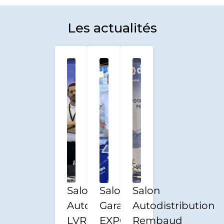
Les actualités
Salon
Salon
Salon
Autodistribution
Garage
Autodistribution
LVR
EXPO
Rembaud