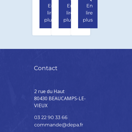
En
En
En
lire
lire
lire
plus
plus
plus
Contact
2 rue du Haut
80430 BEAUCAMPS-LE-
VIEUX
03 22 90 33 66
commande@depa.fr