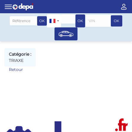
Rechercher par véhicule
OK
OK
OK
Catégorie :
TRIAXE
Retour