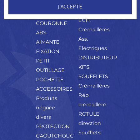
PALIER
CREMAILLERE
CONES
J'ACCEPTE
MECANIQUE
NEUF
ECH.
COURONNE
Crémaillères
ABS
Ass.
AIMANTE
Eléctriques
FIXATION
DISTRIBUTEUR
PETIT
KITS
OUTILLAGE
SOUFFLETS
POCHETTE
Crémaillères
ACCESSOIRES
Rép
Produits
crémaillère
négoce
ROTULE
divers
direction
PROTECTION
Soufflets
CAOUTCHOUC