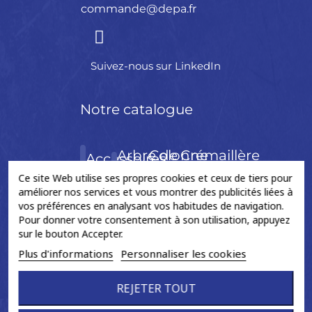
commande@depa.fr
Suivez-nous sur LinkedIn
Notre catalogue
Arbre de
Colonne
Crémaillère
Accessoires
transmission
de
de
Ce site Web utilise ses propres cookies et ceux de tiers pour
améliorer nos services et vous montrer des publicités liées à
direction
direction
BAGUE
vos préférences en analysant vos habitudes de navigation.
CROISILLON
BERLINGOT
Pour donner votre consentement à son utilisation, appuyez
FLECTOR
COLONNE
BIELLETTES
sur le bouton Accepter.
DE
NEUF
DIRECTION
CREMAILLERE
Plus d'informations
Personnaliser les cookies
GRAISSE
ORIGINE
ELECT.
ASSISTEE
CONE DE
REJETER TOUT
ARBRE
ECH.
MONTAGE