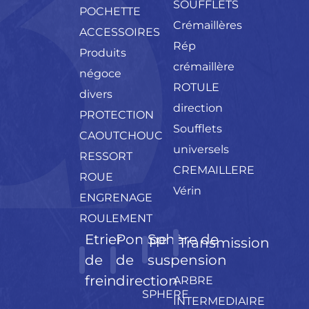
SOUFFLETS
POCHETTE
Crémaillères
ACCESSOIRES
Rép
Produits
crémaillère
négoce
ROTULE
divers
direction
PROTECTION
Soufflets
CAOUTCHOUC
universels
RESSORT
CREMAILLERE
ROUE
Vérin
ENGRENAGE
ROULEMENT
Etrier
Pompe
Sphère de
Transmission
de
de
suspension
frein
direction
ARBRE
SPHERE
INTERMEDIAIRE