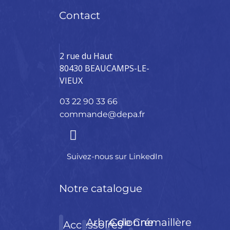
Contact
2 rue du Haut
80430 BEAUCAMPS-LE-
VIEUX
03 22 90 33 66
commande@depa.fr
Suivez-nous sur LinkedIn
Notre catalogue
Arbre de
Colonne
Crémaillère
Accessoires