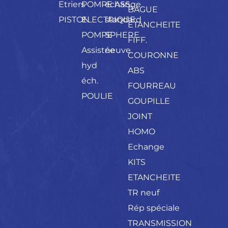
Etriers
POMPE ASS.
échange
BAGUE
PISTON
ELECTRIQUE
standard
ETANCHEITE
POMPE
SPHERE
FIFF.
Assistée
neuve
COURONNE
hyd
ABS
éch.
FOURREAU
POULIE
GOUPILLE
JOINT
HOMO
Echange
KITS
ETANCHEITE
TR neuf
Rép spéciale
TRANSMISSION