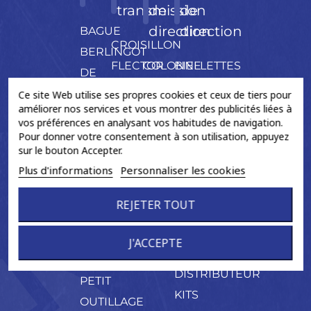
transmission
de
de
direction
direction
BAGUE
CROISILLON
BERLINGOT
FLECTOR
COLONNE
BIELLETTES
DE
NEUF
DIRECTION
CREMAILLERE
GRAISSE
Ce site Web utilise ses propres cookies et ceux de tiers pour
ORIGINE
ELECT.
ASSISTEE
améliorer nos services et vous montrer des publicités liées à
CONE DE
vos préférences en analysant vos habitudes de navigation.
ARBRE
ECH.
MONTAGE
Pour donner votre consentement à son utilisation, appuyez
PALIER
CREMAILLERE
sur le bouton Accepter.
CONES
Plus d'informations
Personnaliser les cookies
MECANIQUE
NEUF
ECH.
COURONNE
REJETER TOUT
Crémaillères
ABS
Ass.
AIMANTE
J'ACCEPTE
Eléctriques
FIXATION
DISTRIBUTEUR
PETIT
KITS
OUTILLAGE