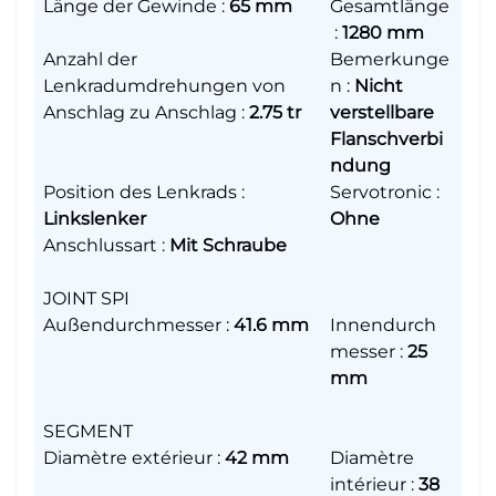
Länge der Gewinde
:
65 mm
Gesamtlänge
:
1280 mm
Anzahl der
Bemerkunge
Lenkradumdrehungen von
n
:
Nicht
Anschlag zu Anschlag
:
2.75 tr
verstellbare
Flanschverbi
ndung
Position des Lenkrads
:
Servotronic
:
Linkslenker
Ohne
Anschlussart
:
Mit Schraube
JOINT SPI
Außendurchmesser
:
41.6 mm
Innendurch
messer
:
25
mm
SEGMENT
Diamètre extérieur
:
42 mm
Diamètre
intérieur
:
38