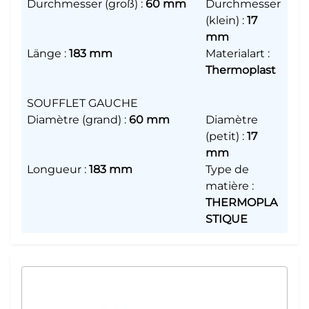
Durchmesser (groß)
:
60 mm
Durchmesser
(klein)
:
17
mm
Länge
:
183 mm
Materialart
:
Thermoplast
SOUFFLET GAUCHE
Diamètre (grand)
:
60 mm
Diamètre
(petit)
:
17
mm
Longueur
:
183 mm
Type de
matière
:
THERMOPLA
STIQUE