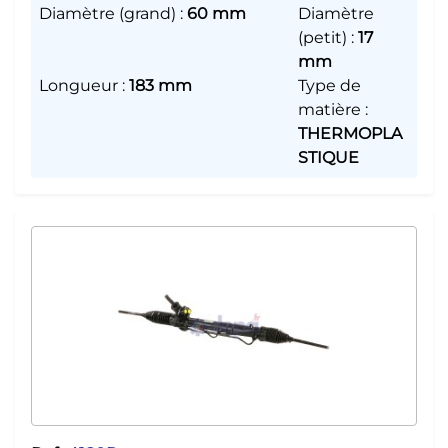
Diamètre (grand)
:
60 mm
Diamètre
(petit)
:
17
mm
Longueur
:
183 mm
Type de
matière
:
THERMOPLA
STIQUE