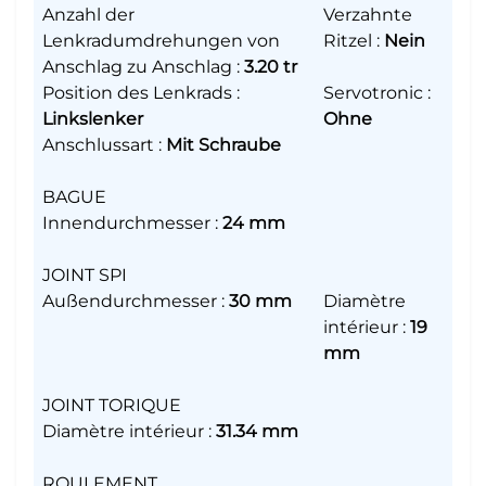
Anzahl der
Verzahnte
Lenkradumdrehungen von
Ritzel
:
Nein
Anschlag zu Anschlag
:
3.20 tr
Position des Lenkrads
:
Servotronic
:
Linkslenker
Ohne
Anschlussart
:
Mit Schraube
BAGUE
Innendurchmesser
:
24 mm
JOINT SPI
Außendurchmesser
:
30 mm
Diamètre
intérieur
:
19
mm
JOINT TORIQUE
Diamètre intérieur
:
31.34 mm
ROULEMENT