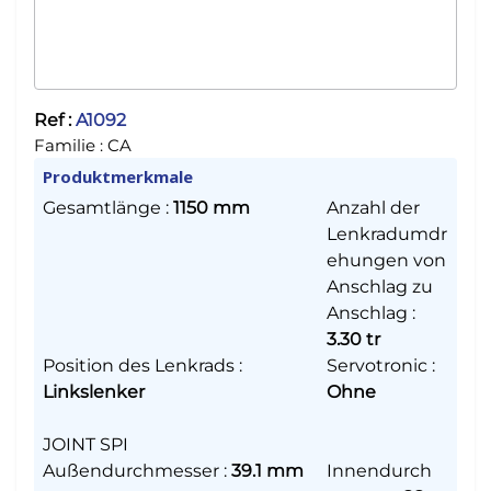
Ref :
A1092
Familie :
CA
Produktmerkmale
Gesamtlänge
:
1150 mm
Anzahl der
Lenkradumdr
ehungen von
Anschlag zu
Anschlag
:
3.30 tr
Position des Lenkrads
:
Servotronic
:
Linkslenker
Ohne
JOINT SPI
Außendurchmesser
:
39.1 mm
Innendurch