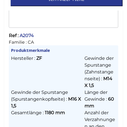
Ref :
A2074
Familie :
CA
Produktmerkmale
Hersteller
:
ZF
Gewinde der
Spurstange
(Zahnstange
nseite)
:
M14
X 1,5
Gewinde der Spurstange
Länge der
(Spurstangenkopfseite)
:
M16 X
Gewinde
:
60
1,5
mm
Gesamtlänge
:
1180 mm
Anzahl der
Verzahnunge
n an den