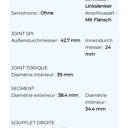
Linkslenker
Servotronic
:
Ohne
Anschlussart
:
Mit Flansch
JOINT SPI
Außendurchmesser
:
42.7 mm
Innendurch
messer
:
24
mm
JOINT TORIQUE
Diamètre intérieur
:
39 mm
SEGMENT
Diamètre extérieur
:
38.4 mm
Diamètre
intérieur
:
34.4 mm
SOUFFLET DROITE