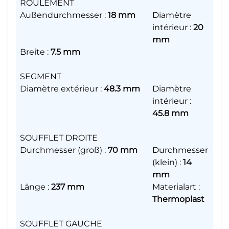
ROULEMENT
Außendurchmesser
:
18 mm
Diamètre
intérieur
:
20
mm
Breite
:
7.5 mm
SEGMENT
Diamètre extérieur
:
48.3 mm
Diamètre
intérieur
:
45.8 mm
SOUFFLET DROITE
Durchmesser (groß)
:
70 mm
Durchmesser
(klein)
:
14
mm
Länge
:
237 mm
Materialart
:
Thermoplast
SOUFFLET GAUCHE