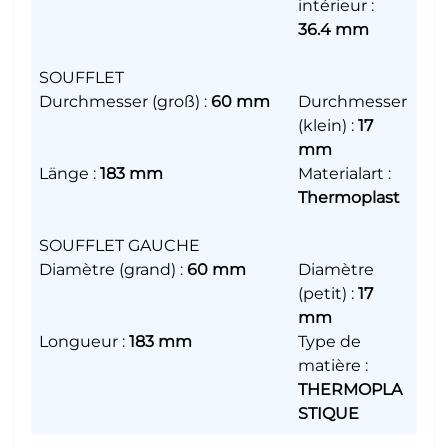
intérieur
:
36.4 mm
SOUFFLET
Durchmesser (groß)
:
60 mm
Durchmesser
(klein)
:
17
mm
Länge
:
183 mm
Materialart
:
Thermoplast
SOUFFLET GAUCHE
Diamètre (grand)
:
60 mm
Diamètre
(petit)
:
17
mm
Longueur
:
183 mm
Type de
matière
:
THERMOPLA
STIQUE