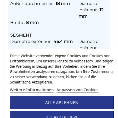
Außendurchmesser
:
18 mm
Diamètre
intérieur
:
12
mm
Breite
:
8 mm
SEGMENT
Diamètre extérieur
:
46.4 mm
Diamètre
intérieur
:
40.79 mm
Diese Website verwendet eigene Cookies und Cookies von
Drittanbietern, um unsereDienste zu verbessern. Und zeigen
Sie Werbung in Bezug auf Ihre Vorlieben, indem Sie Ihre
SOUFFLET
Gewohnheiten analysieren navigation. Um Ihre Zustimmung
Materialart
:
Nitril
zu seiner Verwendung zu geben, klicken Sie auf die
Schaltfläche Akzeptieren.
Weitere Informationen
Anpassen von Cookies
ALLE ABLEHNEN
ICH AKZEPTIERE