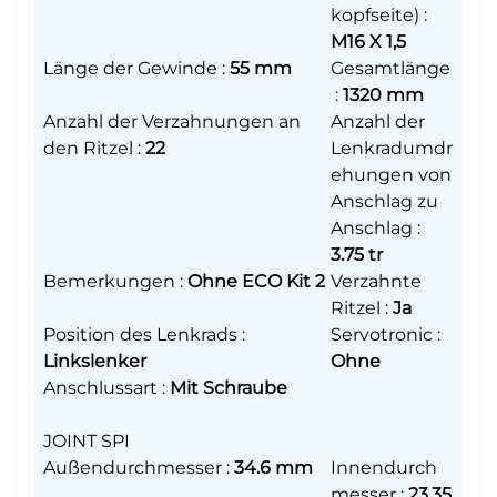
kopfseite)
:
M16 X 1,5
Länge der Gewinde
:
55 mm
Gesamtlänge
:
1320 mm
Anzahl der Verzahnungen an
Anzahl der
den Ritzel
:
22
Lenkradumdr
ehungen von
Anschlag zu
Anschlag
:
3.75 tr
Bemerkungen
:
Ohne ECO Kit 2
Verzahnte
Ritzel
:
Ja
Position des Lenkrads
:
Servotronic
:
Linkslenker
Ohne
Anschlussart
:
Mit Schraube
JOINT SPI
Außendurchmesser
:
34.6 mm
Innendurch
messer
:
23.35