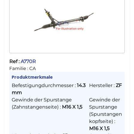
Ref :
A770R
Familie :
CA
Produktmerkmale
Befestigungdurchmesser
:
14.3
Hersteller
:
ZF
mm
Gewinde der Spurstange
Gewinde der
(Zahnstangenseite)
:
M16 X 1,5
Spurstange
(Spurstangen
kopfseite)
:
M16 X 1,5