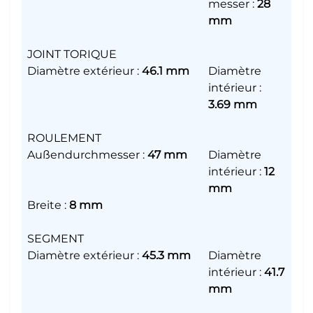
messer
:
28
mm
JOINT TORIQUE
Diamètre extérieur
:
46.1 mm
Diamètre
intérieur
:
3.69 mm
ROULEMENT
Außendurchmesser
:
47 mm
Diamètre
intérieur
:
12
mm
Breite
:
8 mm
SEGMENT
Diamètre extérieur
:
45.3 mm
Diamètre
intérieur
:
41.7
mm