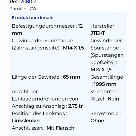
Ref :
A180R
Familie :
CA
Produktmerkmale
Befestigungdurchmesser
:
12
Hersteller
:
mm
JTEKT
Gewinde der Spurstange
Gewinde der
(Zahnstangenseite)
:
M14 X 1,5
Spurstange
(Spurstangen
kopfseite)
:
M14 X 1,5
Länge der Gewinde
:
65 mm
Gesamtlänge
:
1095 mm
Anzahl der
Verzahnte
Lenkradumdrehungen von
Ritzel
:
Nein
Anschlag zu Anschlag
:
2.75 tr
Position des Lenkrads
:
Servotronic
:
Linkslenker
Ohne
Anschlussart
:
Mit Flansch