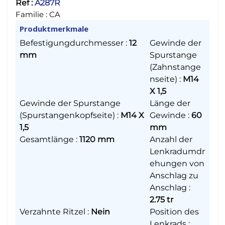
Ref :
A287R
Familie :
CA
Produktmerkmale
Befestigungdurchmesser
:
12
Gewinde der
mm
Spurstange
(Zahnstange
nseite)
:
M14
X 1,5
Gewinde der Spurstange
Länge der
(Spurstangenkopfseite)
:
M14 X
Gewinde
:
60
1,5
mm
Gesamtlänge
:
1120 mm
Anzahl der
Lenkradumdr
ehungen von
Anschlag zu
Anschlag
:
2.75 tr
Verzahnte Ritzel
:
Nein
Position des
Lenkrads
: