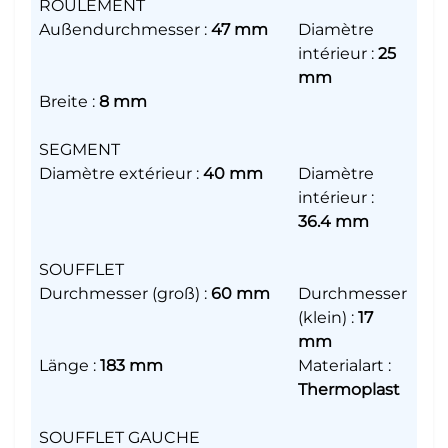
ROULEMENT
Außendurchmesser
:
47 mm
Diamètre
intérieur
:
25
mm
Breite
:
8 mm
SEGMENT
Diamètre extérieur
:
40 mm
Diamètre
intérieur
:
36.4 mm
SOUFFLET
Durchmesser (groß)
:
60 mm
Durchmesser
(klein)
:
17
mm
Länge
:
183 mm
Materialart
:
Thermoplast
SOUFFLET GAUCHE