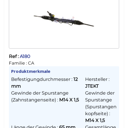
Ref :
A180
Familie :
CA
Produktmerkmale
Befestigungdurchmesser
:
12
Hersteller
:
mm
JTEKT
Gewinde der Spurstange
Gewinde der
(Zahnstangenseite)
:
M14 X 1,5
Spurstange
(Spurstangen
kopfseite)
:
M14 X 1,5
Länge der Gewinde
:
65 mm
Gesamtlänge