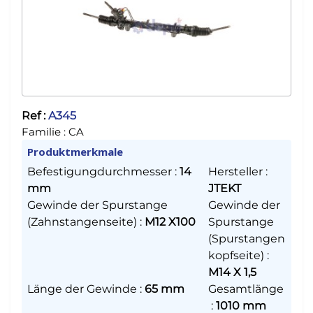
Ref :
A345
Familie :
CA
Produktmerkmale
Befestigungdurchmesser
:
14
Hersteller
:
mm
JTEKT
Gewinde der Spurstange
Gewinde der
(Zahnstangenseite)
:
M12 X100
Spurstange
(Spurstangen
kopfseite)
:
M14 X 1,5
Länge der Gewinde
:
65 mm
Gesamtlänge
:
1010 mm