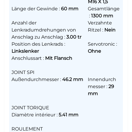
M16 X 1,5
Länge der Gewinde
:
60 mm
Gesamtlänge
:
1300 mm
Anzahl der
Verzahnte
Lenkradumdrehungen von
Ritzel
:
Nein
Anschlag zu Anschlag
:
3.00 tr
Position des Lenkrads
:
Servotronic
:
Linkslenker
Ohne
Anschlussart
:
Mit Flansch
JOINT SPI
Außendurchmesser
:
46.2 mm
Innendurch
messer
:
29
mm
JOINT TORIQUE
Diamètre intérieur
:
5.41 mm
ROULEMENT