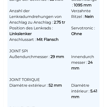
:
1095 mm
Anzahl der
Verzahnte
Lenkradumdrehungen von
Ritzel
:
Nein
Anschlag zu Anschlag
:
2.75 tr
Position des Lenkrads
:
Servotronic
:
Linkslenker
Ohne
Anschlussart
:
Mit Flansch
JOINT SPI
Außendurchmesser
:
29 mm
Innendurch
messer
:
24
mm
JOINT TORIQUE
Diamètre extérieur
:
52 mm
Diamètre
intérieur
:
5.41
mm