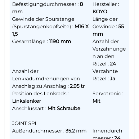
Befestigungdurchmesser
:
8
Hersteller
:
mm
KOYO
Gewinde der Spurstange
Länge der
(Spurstangenkopfseite)
:
M16 X
Gewinde
:
55
1,5
mm
Gesamtlänge
:
1190 mm
Anzahl der
Verzahnunge
n an den
Ritzel
:
24
Anzahl der
Verzahnte
Lenkradumdrehungen von
Ritzel
:
Ja
Anschlag zu Anschlag
:
2.95 tr
Position des Lenkrads
:
Servotronic
:
Linkslenker
Mit
Anschlussart
:
Mit Schraube
JOINT SPI
Außendurchmesser
:
35.2 mm
Innendurch
messer
:
24