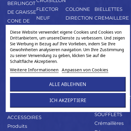
CROISILLON
BERLINGOT
FLECTOR
COLONNE
BIELLETTES
DE GRAISSE
NEUF
DIRECTION
CREMAILLERE
CONE DE
ORIGINE
ELECT.
ASSISTEE
MONTAGE
Diese Website verwendet eigene Cookies und Cookies von
ARBRE
ECH.
Drittanbietern, um unsereDienste zu verbessern. Und zeigen
CONES
Sie Werbung in Bezug auf Ihre Vorlieben, indem Sie Ihre
PALIER
CREMAILLERE
NEUF
Gewohnheiten analysieren navigation. Um Ihre Zustimmung
MECANIQUE
zu seiner Verwendung zu geben, klicken Sie auf die
COURONNE
Schaltfläche Akzeptieren.
ECH.
ABS
Weitere Informationen
Anpassen von Cookies
Crémaillères
AIMANTE
Ass.
FIXATION
ALLE ABLEHNEN
Eléctriques
PETIT
DISTRIBUTEUR
OUTILLAGE
ICH AKZEPTIERE
KITS
POCHETTE
SOUFFLETS
ACCESSOIRES
Crémaillères
Produits