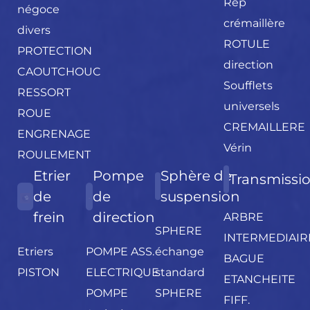
Rép
négoce
crémaillère
divers
ROTULE
PROTECTION
direction
CAOUTCHOUC
Soufflets
RESSORT
universels
ROUE
CREMAILLERE
ENGRENAGE
Vérin
ROULEMENT
Etrier
Pompe
Sphère de
Transmissi
de
de
suspension
frein
direction
ARBRE
SPHERE
INTERMEDIAIR
Etriers
POMPE ASS.
échange
BAGUE
PISTON
ELECTRIQUE
standard
ETANCHEITE
POMPE
SPHERE
FIFF.