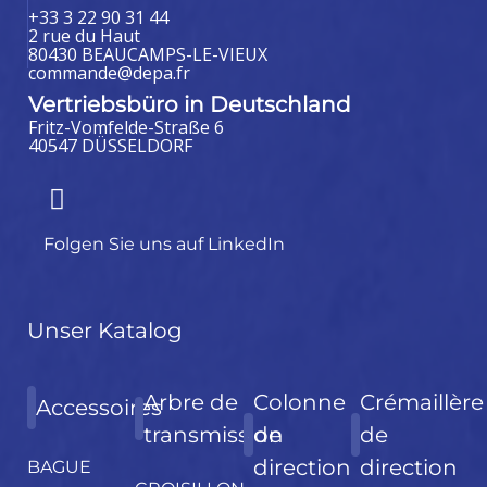
+33 3 22 90 31 44
2 rue du Haut
80430 BEAUCAMPS-LE-VIEUX
commande@depa.fr
Vertriebsbüro in Deutschland
Fritz-Vomfelde-Straße 6
40547 DÜSSELDORF
Folgen Sie uns auf LinkedIn
Unser Katalog
Arbre de
Colonne
Crémaillère
Accessoires
transmission
de
de
direction
direction
BAGUE