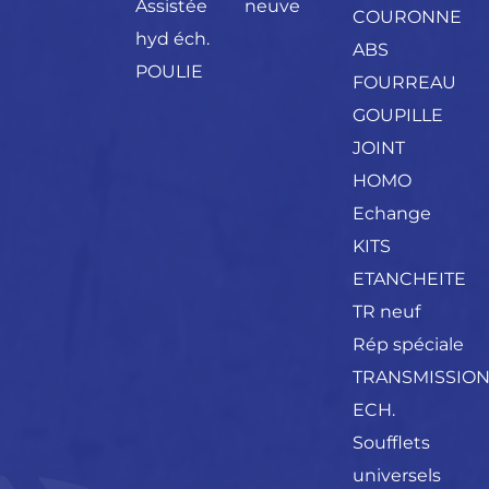
Assistée
neuve
COURONNE
hyd éch.
ABS
POULIE
FOURREAU
GOUPILLE
JOINT
HOMO
Echange
KITS
ETANCHEITE
TR neuf
Rép spéciale
TRANSMISSIO
ECH.
Soufflets
universels