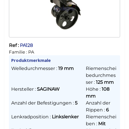
Ref :
PA128
Familie :
PA
Produktmerkmale
Welledurchmesser
:
19 mm
Riemenschei
bedurchmes
ser
:
125 mm
Hersteller
:
SAGINAW
Höhe
:
108
mm
Anzahl der Befestigungen
:
5
Anzahl der
Rippen
:
6
Lenkradposition
:
Linkslenker
Riemenschei
ben
:
Mit