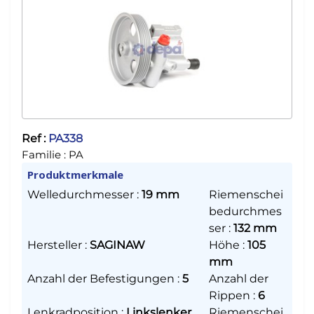
Ref :
PA338
Familie :
PA
Produktmerkmale
Welledurchmesser
:
19 mm
Riemenschei
bedurchmes
ser
:
132 mm
Hersteller
:
SAGINAW
Höhe
:
105
mm
Anzahl der Befestigungen
:
5
Anzahl der
Rippen
:
6
Lenkradposition
:
Linkslenker
Riemenschei