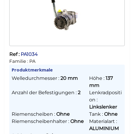
Ref :
PA1034
Familie :
PA
Produktmerkmale
Welledurchmesser
:
20 mm
Höhe
:
137
mm
Anzahl der Befestigungen
:
2
Lenkradpositi
on
:
Linkslenker
Riemenscheiben
:
Ohne
Tank
:
Ohne
Riemenscheibenhalter
:
Ohne
Materialart
:
ALUMINIUM