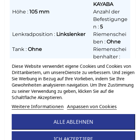
KAYABA
Höhe
:
105 mm
Anzahl der
Befestigunge
n
:
5
Lenkradposition
:
Linkslenker
Riemenschei
ben
:
Ohne
Tank
:
Ohne
Riemenschei
benhalter
:
Mit
Diese Website verwendet eigene Cookies und Cookies von
Materialart
:
ALUMINIUM
Schlauchtyp
:
Drittanbietern, um unsereDienste zu verbessern. Und zeigen
Sie Werbung in Bezug auf Ihre Vorlieben, indem Sie Ihre
Gebogen
Gewohnheiten analysieren navigation. Um Ihre Zustimmung
zu seiner Verwendung zu geben, klicken Sie auf die
JOINT TORIQUE
Schaltfläche Akzeptieren.
Innendurchmesser
:
13 mm
Weitere Informationen
Anpassen von Cookies
SUPPORT POULIE
ALLE ABLEHNEN
Durchmesser der Welle
:
16 mm
Zentrierdurc
hmesser
:
29
ICH AKZEPTIERE
mm