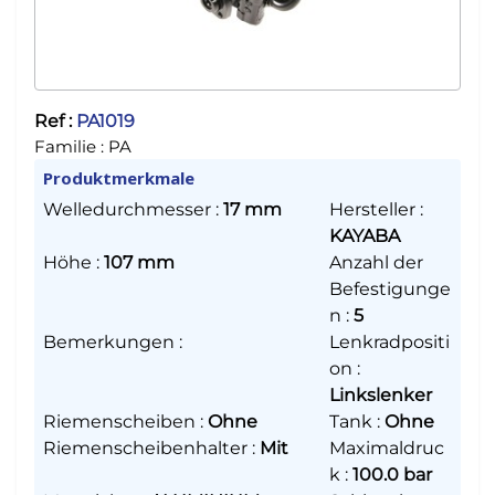
Ref :
PA1019
Familie :
PA
Produktmerkmale
Welledurchmesser
:
17 mm
Hersteller
:
KAYABA
Höhe
:
107 mm
Anzahl der
Befestigunge
n
:
5
Bemerkungen
:
Lenkradpositi
on
:
Linkslenker
Riemenscheiben
:
Ohne
Tank
:
Ohne
Riemenscheibenhalter
:
Mit
Maximaldruc
k
:
100.0 bar