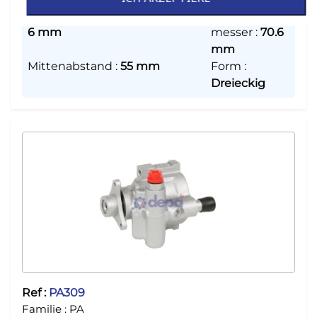
Befestigungslochdurchmesser
:
Außendurch
6 mm
messer
:
70.6
mm
Mittenabstand
:
55 mm
Form
:
Dreieckig
Ref :
PA309
Familie :
PA