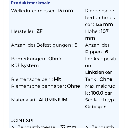
Produktmerkmale
Welledurchmesser
:
15 mm
Riemenschei
bedurchmes
ser
:
125 mm
Hersteller
:
ZF
Höhe
:
107
mm
Anzahl der Befestigungen
:
6
Anzahl der
Rippen
:
6
Bemerkungen
:
Ohne
Lenkradpositi
Kühlsystem
on
:
Linkslenker
Riemenscheiben
:
Mit
Tank
:
Ohne
Riemenscheibenhalter
:
Ohne
Maximaldruc
k
:
100.0 bar
Materialart
:
ALUMINIUM
Schlauchtyp
:
Gebogen
JOINT SPI
Außendurchmesser
:
32 mm
Außendurch