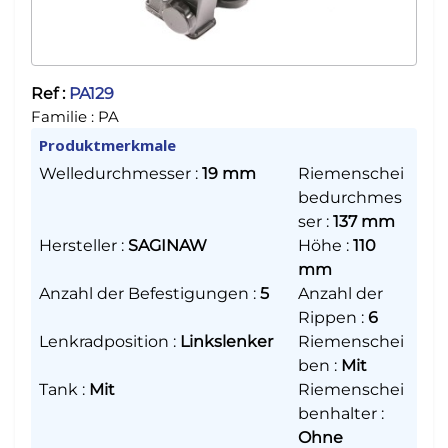
Ref :
PA129
Familie :
PA
Produktmerkmale
Welledurchmesser
:
19 mm
Riemenschei
bedurchmes
ser
:
137 mm
Hersteller
:
SAGINAW
Höhe
:
110
mm
Anzahl der Befestigungen
:
5
Anzahl der
Rippen
:
6
Lenkradposition
:
Linkslenker
Riemenschei
ben
:
Mit
Tank
:
Mit
Riemenschei
benhalter
:
Ohne