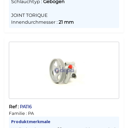
Schlauchtyp
:
Gebogen
JOINT TORIQUE
Innendurchmesser
:
21 mm
Ref :
PA116
Familie :
PA
Produktmerkmale