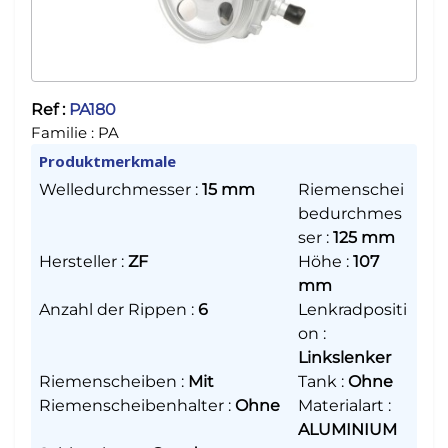
Ref :
PA180
Familie :
PA
Produktmerkmale
Welledurchmesser
:
15 mm
Riemenschei
bedurchmes
ser
:
125 mm
Hersteller
:
ZF
Höhe
:
107
mm
Anzahl der Rippen
:
6
Lenkradpositi
on
:
Linkslenker
Riemenscheiben
:
Mit
Tank
:
Ohne
Riemenscheibenhalter
:
Ohne
Materialart
:
ALUMINIUM