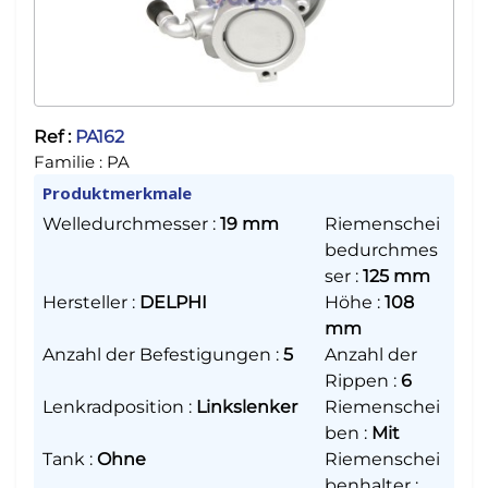
Ref :
PA162
Familie :
PA
Produktmerkmale
Welledurchmesser
:
19 mm
Riemenschei
bedurchmes
ser
:
125 mm
Hersteller
:
DELPHI
Höhe
:
108
mm
Anzahl der Befestigungen
:
5
Anzahl der
Rippen
:
6
Lenkradposition
:
Linkslenker
Riemenschei
ben
:
Mit
Tank
:
Ohne
Riemenschei
benhalter
: