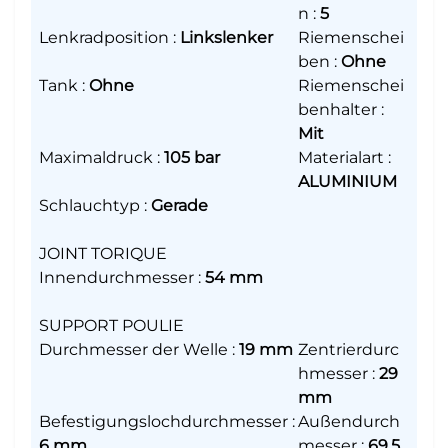
n
:
5
Lenkradposition
:
Linkslenker
Riemenschei
ben
:
Ohne
Tank
:
Ohne
Riemenschei
benhalter
:
Mit
Maximaldruck
:
105 bar
Materialart
:
ALUMINIUM
Schlauchtyp
:
Gerade
JOINT TORIQUE
Innendurchmesser
:
54 mm
SUPPORT POULIE
Durchmesser der Welle
:
19 mm
Zentrierdurc
hmesser
:
29
mm
Befestigungslochdurchmesser
:
Außendurch
6 mm
messer
:
69.5