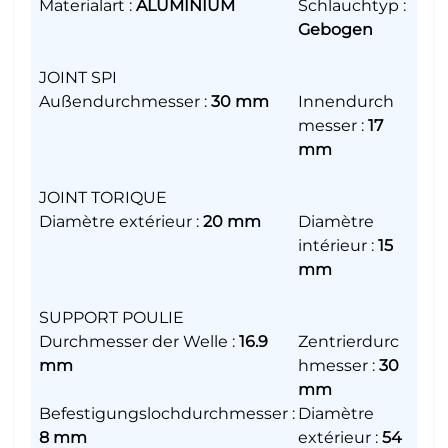
Materialart
:
ALUMINIUM
Schlauchtyp
:
Gebogen
JOINT SPI
Außendurchmesser
:
30 mm
Innendurch
messer
:
17
mm
JOINT TORIQUE
Diamètre extérieur
:
20 mm
Diamètre
intérieur
:
15
mm
SUPPORT POULIE
Durchmesser der Welle
:
16.9
Zentrierdurc
mm
hmesser
:
30
mm
Befestigungslochdurchmesser
:
Diamètre
8 mm
extérieur
:
54