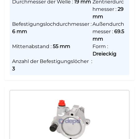
Durchmesser der Welle
:
19 mm
Zentrierdurc
hmesser
:
29
mm
Befestigungslochdurchmesser
:
Außendurch
6 mm
messer
:
69.5
mm
Mittenabstand
:
55 mm
Form
:
Dreieckig
Anzahl der Befestigungslöcher
:
3