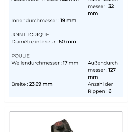
messer
:
32
mm
Innendurchmesser
:
19 mm
JOINT TORIQUE
Diamètre intérieur
:
60 mm
POULIE
Wellendurchmesser
:
17 mm
Außendurch
messer
:
127
mm
Breite
:
23.69 mm
Anzahl der
Rippen
:
6