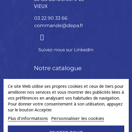
VIEUX
03 22 90 33 66
commande@depa.fr
Suivez-nous sur LinkedIn
Notre catalogue
Ce site Web utilise ses propres cookies et ceux de tiers pour
Arbre de
Colonne
Crémaillère
Accessoires
améliorer nos services et vous montrer des publicités liées à
transmission
de
de
vos préférences en analysant vos habitudes de navigation.
Pour donner votre consentement à son utilisation, appuyez
direction
direction
BAGUE
sur le bouton Accepter.
CROISILLON
BERLINGOT
Plus d'informations
Personnaliser les cookies
FLECTOR
COLONNE
BIELLETTES
DE
NEUF
DIRECTION
CREMAILLERE
GRAISSE