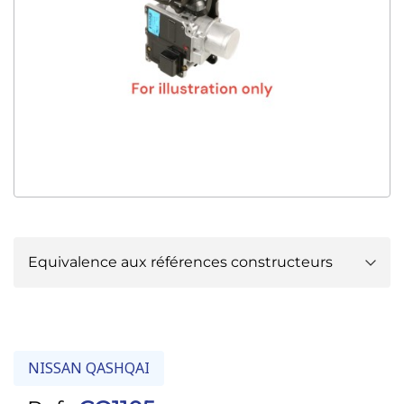
Equivalence aux références constructeurs
NISSAN :
48811BR61A
NISSAN :
48811EY11B
NISSAN QASHQAI