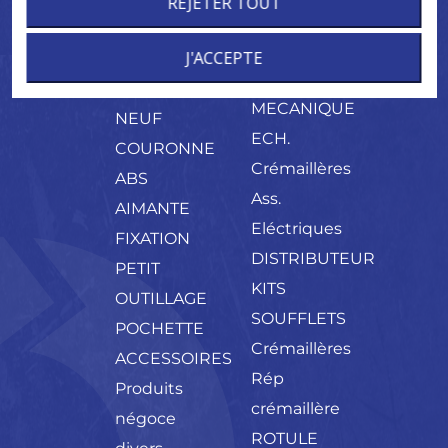
REJETER TOUT
ORIGINE
ELECT.
ASSISTEE
CONE DE
ARBRE
ECH.
J'ACCEPTE
MONTAGE
PALIER
CREMAILLERE
CONES
MECANIQUE
NEUF
ECH.
COURONNE
Crémaillères
ABS
Ass.
AIMANTE
Eléctriques
FIXATION
DISTRIBUTEUR
PETIT
KITS
OUTILLAGE
SOUFFLETS
POCHETTE
Crémaillères
ACCESSOIRES
Rép
Produits
crémaillère
négoce
ROTULE