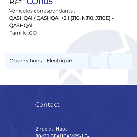
Ref :
CO1105
Véhicules correspondants :
QASHQAI / QASHQAI +2 I (J10, NJ10, JJ10E) -
QASHQAI
Famille :
CO
Observations
:
Electrique
Contact
2 rue du Haut
80430 BEAUCAMPS-LE-