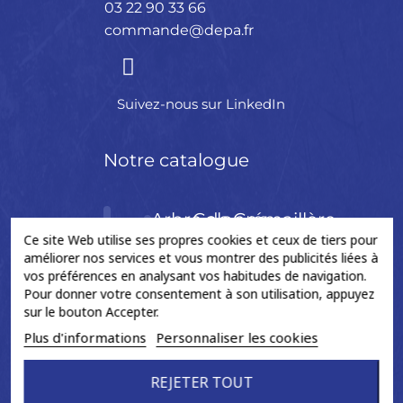
03 22 90 33 66
commande@depa.fr
Suivez-nous sur LinkedIn
Notre catalogue
Arbre de
Colonne
Crémaillère
Accessoires
Ce site Web utilise ses propres cookies et ceux de tiers pour
transmission
de
de
améliorer nos services et vous montrer des publicités liées à
direction
direction
BAGUE
vos préférences en analysant vos habitudes de navigation.
CROISILLON
Pour donner votre consentement à son utilisation, appuyez
BERLINGOT
sur le bouton Accepter.
FLECTOR
COLONNE
BIELLETTES
DE
Plus d'informations
Personnaliser les cookies
NEUF
DIRECTION
CREMAILLERE
GRAISSE
ORIGINE
ELECT.
ASSISTEE
REJETER TOUT
CONE DE
ARBRE
ECH.