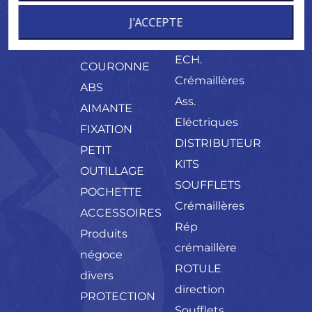
MONTAGE
PALIER
CREMAILLERE
J'ACCEPTE
CONES
MECANIQUE
NEUF
ECH.
COURONNE
Crémaillères
ABS
Ass.
AIMANTE
Eléctriques
FIXATION
DISTRIBUTEUR
PETIT
KITS
OUTILLAGE
SOUFFLETS
POCHETTE
Crémaillères
ACCESSOIRES
Rép
Produits
crémaillère
négoce
ROTULE
divers
direction
PROTECTION
Soufflets