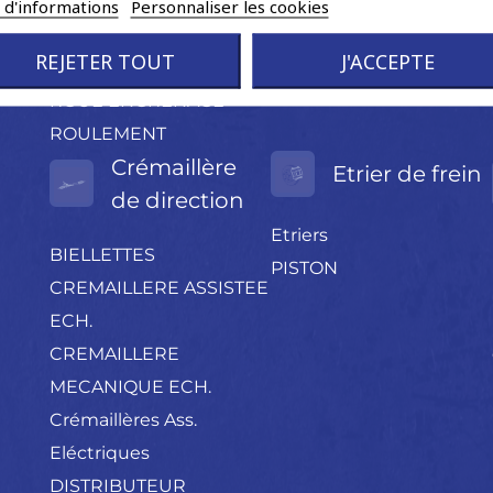
PROTECTION
s d'informations
Personnaliser les cookies
CAOUTCHOUC
REJETER TOUT
J'ACCEPTE
RESSORT
ROUE ENGRENAGE
ROULEMENT
Crémaillère
Etrier de frein
de direction
Etriers
BIELLETTES
PISTON
CREMAILLERE ASSISTEE
ECH.
CREMAILLERE
MECANIQUE ECH.
Crémaillères Ass.
Eléctriques
DISTRIBUTEUR