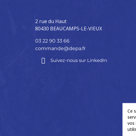
2 rue du Haut
80430 BEAUCAMPS-LE-VIEUX
03 22 90 33 66
commande@depa.fr
Suivez-nous sur LinkedIn
Ce s
serv
vos 
util