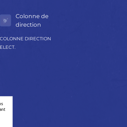
Colonne de
direction
COLONNE DIRECTION
ELECT.
os
ant