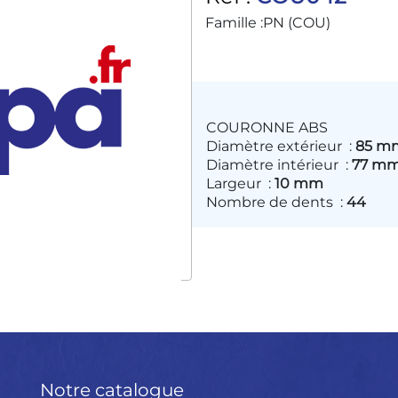
Famille :
PN (COU)
COURONNE ABS
Diamètre extérieur
:
85 m
Diamètre intérieur
:
77 m
Largeur
:
10 mm
Nombre de dents
:
44
Notre catalogue