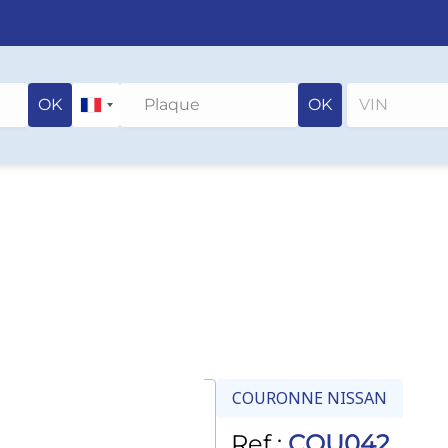
OK
OK
COURONNE NISSAN
Ref :
COU042