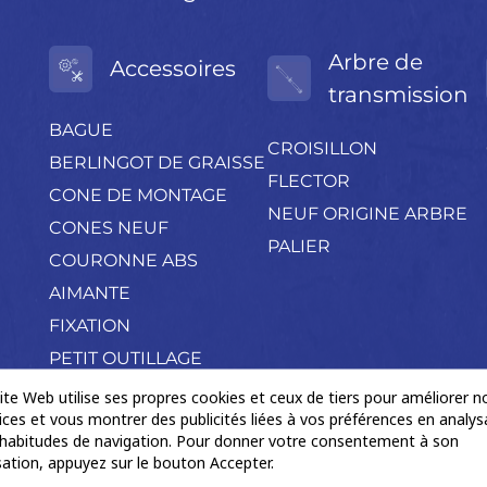
Arbre de
Accessoires
transmission
BAGUE
CROISILLON
BERLINGOT DE GRAISSE
FLECTOR
CONE DE MONTAGE
NEUF ORIGINE ARBRE
CONES NEUF
PALIER
COURONNE ABS
AIMANTE
FIXATION
PETIT OUTILLAGE
POCHETTE
ite Web utilise ses propres cookies et ceux de tiers pour améliorer n
ices et vous montrer des publicités liées à vos préférences en analys
ACCESSOIRES
habitudes de navigation. Pour donner votre consentement à son
Produits négoce divers
isation, appuyez sur le bouton Accepter.