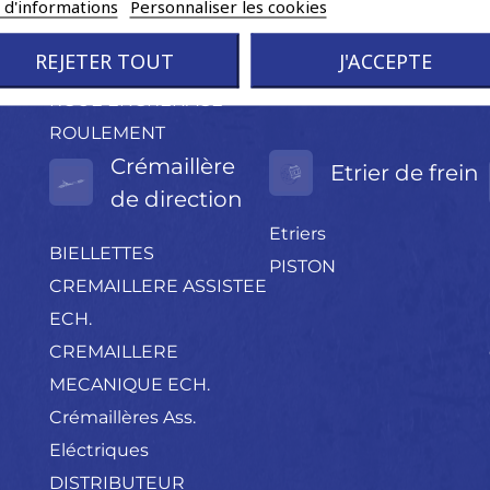
PROTECTION
s d'informations
Personnaliser les cookies
CAOUTCHOUC
REJETER TOUT
J'ACCEPTE
RESSORT
ROUE ENGRENAGE
ROULEMENT
Crémaillère
Etrier de frein
de direction
Etriers
BIELLETTES
PISTON
CREMAILLERE ASSISTEE
ECH.
CREMAILLERE
MECANIQUE ECH.
Crémaillères Ass.
Eléctriques
DISTRIBUTEUR