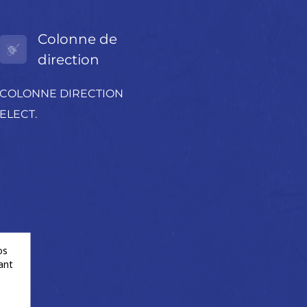
Colonne de
direction
COLONNE DIRECTION
ELECT.
os
ant