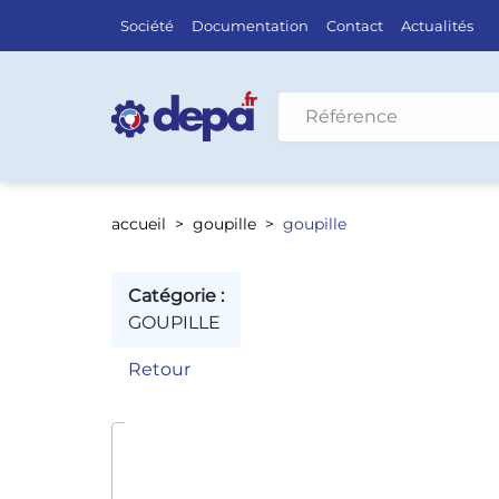
Société
Documentation
Contact
Actualités
Rechercher par véhicule
accueil
goupille
goupille
Catégorie :
GOUPILLE
Retour