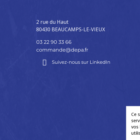
2 rue du Haut
80430 BEAUCAMPS-LE-VIEUX
03 22 90 33 66
commande@depa.fr
Suivez-nous sur LinkedIn
Ce s
serv
vos 
util