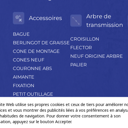
Arbre de
Accessoires
transmission
BAGUE
CROISILLON
BERLINGOT DE GRAISSE
FLECTOR
CONE DE MONTAGE
NEUF ORIGINE ARBRE
CONES NEUF
PALIER
COURONNE ABS
AIMANTE
FIXATION
PETIT OUTILLAGE
POCHETTE
ite Web utilise ses propres cookies et ceux de tiers pour améliorer n
ices et vous montrer des publicités liées à vos préférences en analys
ACCESSOIRES
habitudes de navigation. Pour donner votre consentement à son
Produits négoce divers
isation, appuyez sur le bouton Accepter.