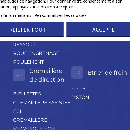
habitudes de navigation. Pour donner votre consentement à son
POCHETTE
isation, appuyez sur le bouton Accepter.
ACCESSOIRES
s d'informations
Personnaliser les cookies
Produits négoce divers
PROTECTION
REJETER TOUT
J'ACCEPTE
CAOUTCHOUC
RESSORT
ROUE ENGRENAGE
ROULEMENT
Crémaillère
Etrier de frein
de direction
Etriers
BIELLETTES
PISTON
CREMAILLERE ASSISTEE
ECH.
CREMAILLERE
MECANIQUE ECH.