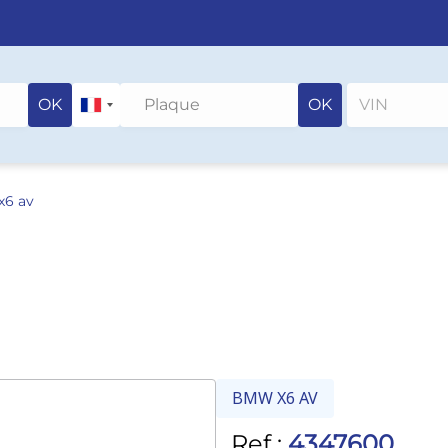
OK
OK
x6 av
BMW X6 AV
Ref :
4347600