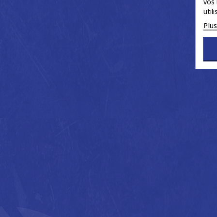
vos 
util
Plu