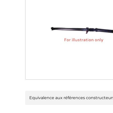
Equivalence aux références constructeur
BMW :
26208605866
BMW 