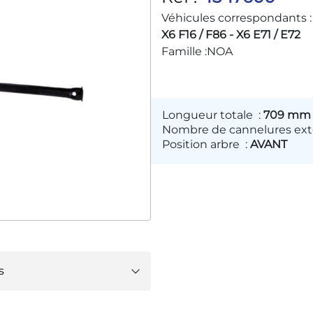
Véhicules correspondants :
X6 F16 / F86 - X6 E71 / E72
Famille :
NOA
Longueur totale
:
709 mm
Nombre de cannelures ext
Position arbre
:
AVANT
s
:
26209425907