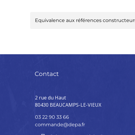
Equivalence aux références constructeur
CITROËN :
111849G
CITR
CITROËN :
4007CC
PEUG
PEUGEOT :
4007AZ
PEUG
Contact
2 rue du Haut
80430 BEAUCAMPS-LE-VIEUX
03 22 90 33 66
commande@depa.fr