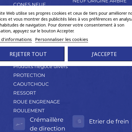
NEUF ORIGINE ARBRE
CONES NEUF
PALIER
ite Web utilise ses propres cookies et ceux de tiers pour améliorer n
COURONNE ABS
ices et vous montrer des publicités liées à vos préférences en analys
AIMANTE
habitudes de navigation. Pour donner votre consentement à son
isation, appuyez sur le bouton Accepter.
FIXATION
s d'informations
Personnaliser les cookies
PETIT OUTILLAGE
POCHETTE
REJETER TOUT
J'ACCEPTE
ACCESSOIRES
Produits négoce divers
PROTECTION
CAOUTCHOUC
RESSORT
ROUE ENGRENAGE
ROULEMENT
Crémaillère
Etrier de frein
de direction