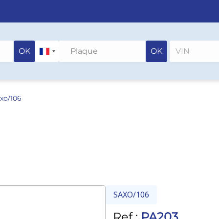
OK
OK
xo/106
SAXO/106
Ref :
PA203