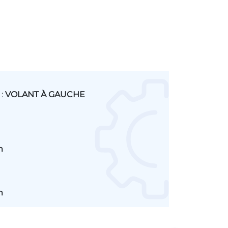
:
VOLANT À GAUCHE
m
m