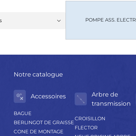
POMPE ASS. ELECT
s
OËN :
183042610Z
EOT :
40079C
EOT :
4007Q5
Notre catalogue
Arbre de
Accessoires
transmission
BAGUE
CROISILLON
BERLINGOT DE GRAISSE
FLECTOR
CONE DE MONTAGE