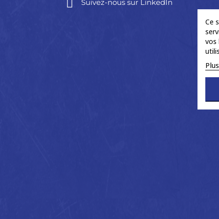
Suivez-nous sur LinkedIn
Ce s
serv
vos 
util
Plu