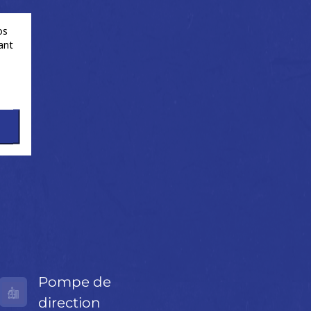
os
ant
Pompe de
direction