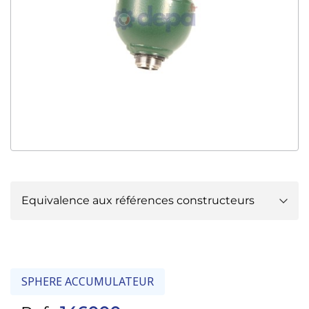
Equivalence aux références constructeurs
CITROËN :
5437354
CITROËN :
5451376
CITROËN :
95666763
SPHERE ACCUMULATEUR