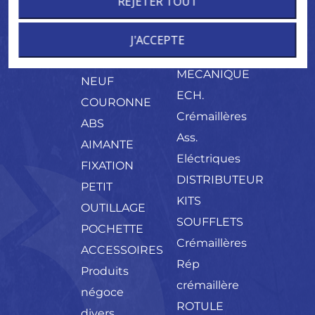
REJETER TOUT
ORIGINE
ELECT.
ASSISTEE
CONE DE
ARBRE
ECH.
J'ACCEPTE
MONTAGE
PALIER
CREMAILLERE
CONES
MECANIQUE
NEUF
ECH.
COURONNE
Crémaillères
ABS
Ass.
AIMANTE
Eléctriques
FIXATION
DISTRIBUTEUR
PETIT
KITS
OUTILLAGE
SOUFFLETS
POCHETTE
Crémaillères
ACCESSOIRES
Rép
Produits
crémaillère
négoce
ROTULE
divers