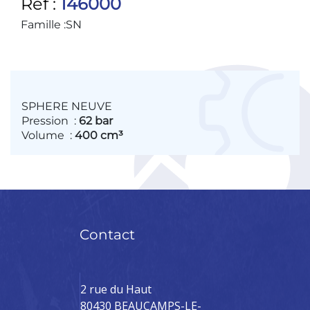
Ref :
146000
Famille :
SN
SPHERE NEUVE
Pression
:
62 bar
Volume
:
400 cm³
Contact
2 rue du Haut
80430 BEAUCAMPS-LE-