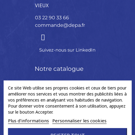
VIEUX
03 22 90 33 66
commande@depa.fr
Suivez-nous sur LinkedIn
Notre catalogue
Ce site Web utilise ses propres cookies et ceux de tiers pour
Arbre de
Colonne
Crémaillère
Accessoires
améliorer nos services et vous montrer des publicités liées à
transmission
de
de
vos préférences en analysant vos habitudes de navigation.
Pour donner votre consentement à son utilisation, appuyez
direction
direction
BAGUE
sur le bouton Accepter.
CROISILLON
BERLINGOT
Plus d'informations
Personnaliser les cookies
FLECTOR
COLONNE
BIELLETTES
DE
NEUF
DIRECTION
CREMAILLERE
GRAISSE