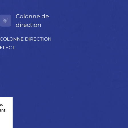
Colonne de
direction
COLONNE DIRECTION
ELECT.
os
ant