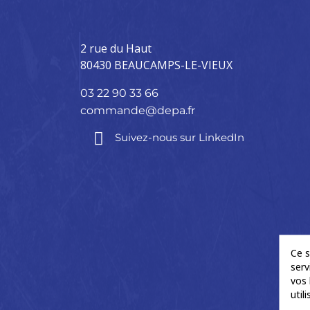
2 rue du Haut
80430 BEAUCAMPS-LE-VIEUX
03 22 90 33 66
commande@depa.fr
Suivez-nous sur LinkedIn
Ce s
serv
vos 
util