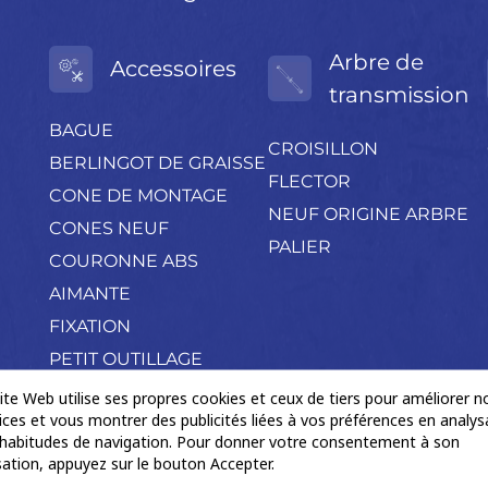
Arbre de
Accessoires
transmission
BAGUE
CROISILLON
BERLINGOT DE GRAISSE
FLECTOR
CONE DE MONTAGE
NEUF ORIGINE ARBRE
CONES NEUF
PALIER
COURONNE ABS
AIMANTE
FIXATION
PETIT OUTILLAGE
POCHETTE
ite Web utilise ses propres cookies et ceux de tiers pour améliorer n
ices et vous montrer des publicités liées à vos préférences en analys
ACCESSOIRES
habitudes de navigation. Pour donner votre consentement à son
Produits négoce divers
isation, appuyez sur le bouton Accepter.