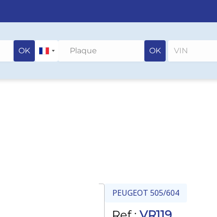
OK
OK
PEUGEOT 505/604
Ref :
VR119