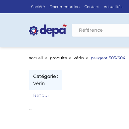
Société
Documentation
Contact
Actualités
Rechercher par véhicule
accueil
produits
vérin
peugeot 505/604
Catégorie :
Vérin
Retour