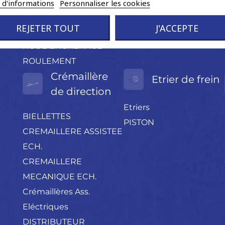
PROTECTION
s d'informations
Personnaliser les cookies
CAOUTCHOUC
REJETER TOUT
J'ACCEPTE
RESSORT
ROUE ENGRENAGE
ROULEMENT
Crémaillère
Etrier de frein
de direction
Etriers
BIELLETTES
PISTON
CREMAILLERE ASSISTEE
ECH.
CREMAILLERE
MECANIQUE ECH.
Crémaillères Ass.
Eléctriques
DISTRIBUTEUR