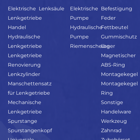
Elektrische
Lenksäule
Elektrische
Befestigung
Lenkgetriebe
Pumpe
Feder
Handel
Hydraulische
Fettbeutel
Hydraulische
Pumpe
Gummischutz
Lenkgetriebe
Riemenscheibe
Lager
Lenkgetriebe
Magnetischer
Renovierung
ABS-Ring
Lenkzylinder
Montagekegel
Manschettensatz
Montagekegel
für Lenkgetriebe
Ring
Mechanische
Sonstige
Lenkgetriebe
Handelware
Spurstange
Werkzeug
Spurstangenkopf
Zahnrad
Universale
Zubehörset