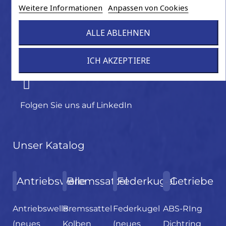
+33 3 22 90 31 44
Weitere Informationen
Anpassen von Cookies
2 rue du Haut
80430 BEAUCAMPS-LE-VIEUX
commande@depa.fr
ALLE ABLEHNEN
Vertriebsbüro in Deutschland
Fritz-Vomfelde-Straße 6
40547 DÜSSELDORF
ICH AKZEPTIERE
Folgen Sie uns auf LinkedIn
Unser Katalog
Antriebswelle
Bremssattel
Federkugel
Getriebe
Antriebswelle
Bremssattel
Federkugel
ABS-RIng
(neues
Kolben
(neues
Dichtring