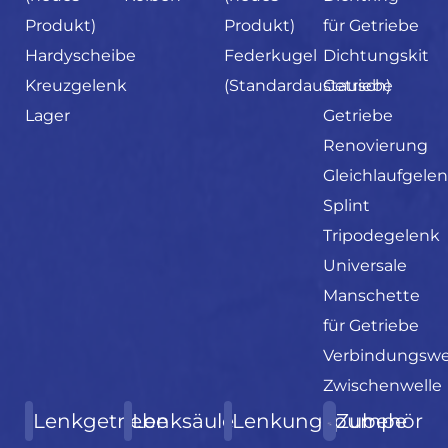
Produkt)
Produkt)
für Getriebe
Hardyscheibe
Federkugel
Dichtungskit
Kreuzgelenk
(Standardaustausch)
Getriebe
Lager
Getriebe
Renovierung
Gleichlaufgele
Splint
Tripodegelenk
Universale
Manschette
für Getriebe
Verbindungswe
Zwischenwelle
Lenkgetriebe
Lenksäule
Lenkungspumpe
Zubehör