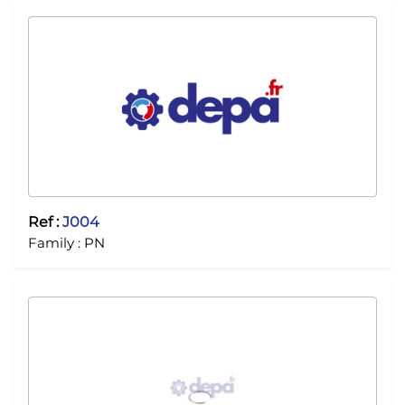
Ref :
J004
Family :
PN