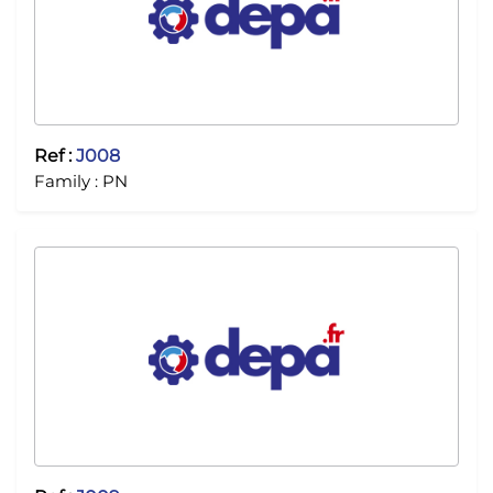
Ref :
J008
Family :
PN