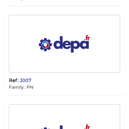
Ref :
J007
Family :
PN