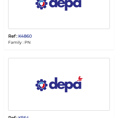
Ref :
K4860
Family :
PN
Ref :
K564