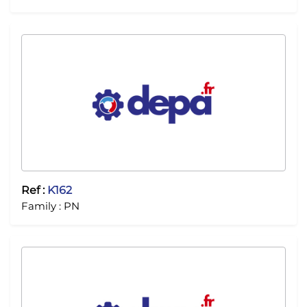
Ref :
K162
Family :
PN