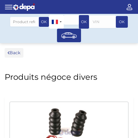
Search by vehicle
OK
OK
OK
Back
Produits négoce divers